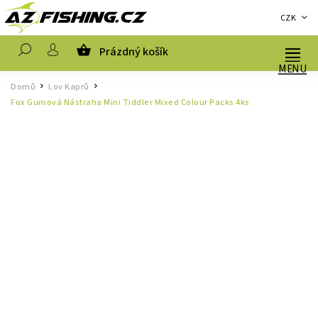
CZK
Prázdný košík
Hledat
Domů
Lov Kaprů
/
/
Fox Gumová Nástraha Mini Tiddler Mixed Colour Packs 4ks