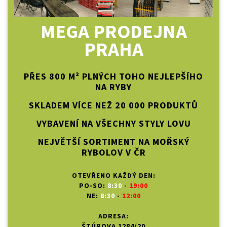
MEGA PRODEJNA
PRAHA
PŘES 800 M² PLNÝCH TOHO NEJLEPŠÍHO
NA RYBY
SKLADEM VÍCE NEŽ 20 000 PRODUKTŮ
VYBAVENÍ NA VŠECHNY STYLY LOVU
NEJVĚTŠÍ SORTIMENT NA MOŘSKÝ
RYBOLOV V ČR
OTEVŘENO KAŽDÝ DEN:
PO-SO:
8:30
-
19:00
NE:
8:30
-
12:00
ADRESA:
ŠTÚROVA 1284/20