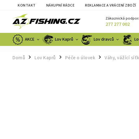
KONTAKT
NÁKUPNÍ RÁDCE
REKLAMACE A VRÁCENÍ ZBOŽÍ
Zákaznická podpor
277 277 002
AKCE
Lov Kaprů
Lov dravců
Lo
Domů
Lov Kaprů
Péče o úlovek
Váhy, vážící síť
/
/
/