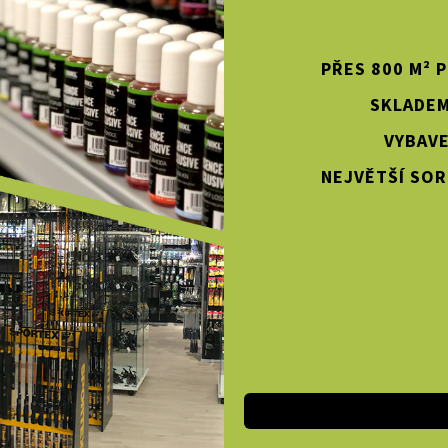
PŘES 800 M² 
SKLADEM
VYBAVE
NEJVĚTŠÍ SOR