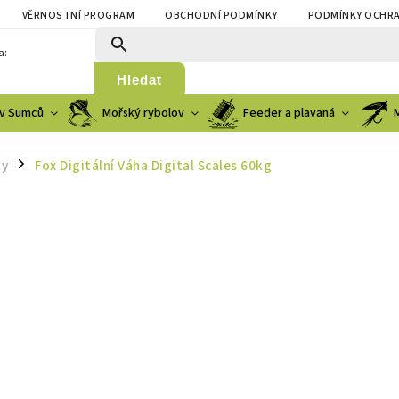
VĚRNOSTNÍ PROGRAM
OBCHODNÍ PODMÍNKY
PODMÍNKY OCHRA
a:
Hledat
v Sumců
Mořský rybolov
Feeder a plavaná
ky
Fox Digitální Váha Digital Scales 60kg
/