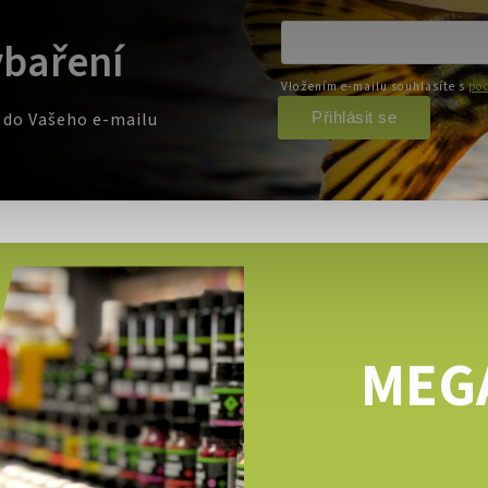
ybaření
Vložením e-mailu souhlasíte s
pod
Přihlásit se
e do Vašeho e-mailu
MEG