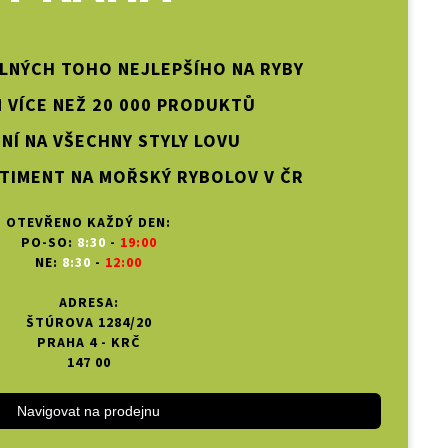
PLNÝCH TOHO NEJLEPŠÍHO NA RYBY
 VÍCE NEŽ 20 000 PRODUKTŮ
NÍ NA VŠECHNY STYLY LOVU
TIMENT NA MOŘSKÝ RYBOLOV V ČR
OTEVŘENO KAŽDÝ DEN:
PO-SO:
8:30
-
19:00
NE:
8:30
-
12:00
ADRESA:
ŠTÚROVA 1284/20
PRAHA 4 - KRČ
147 00
Navigovat na prodejnu