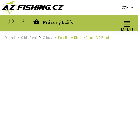
CZK
Prázdný košík
Hledat
Domů
Oblečení
Obuv
Fox Boty Khaki/Camo V2 Boot
/
/
/