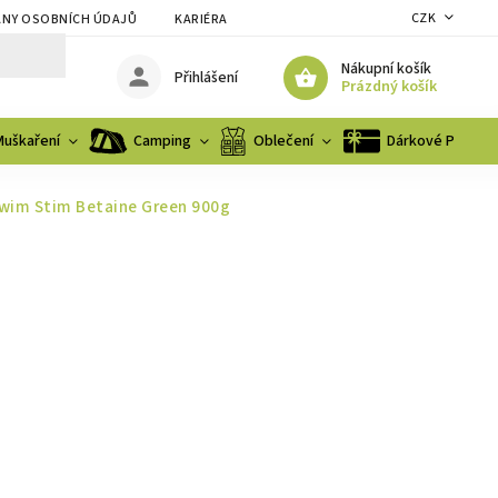
CZK
NY OSOBNÍCH ÚDAJŮ
KARIÉRA
Nákupní košík
Přihlášení
Prázdný košík
Muškaření
Camping
Oblečení
Dárkové Poukaz
Swim Stim Betaine Green 900g