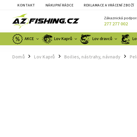
KONTAKT
NÁKUPNÍ RÁDCE
REKLAMACE A VRÁCENÍ ZBOŽÍ
Zákaznická podpor
277 277 002
AKCE
Lov Kaprů
Lov dravců
Lo
Domů
Lov Kaprů
Boilies, nástrahy, návnady
Pel
/
/
/