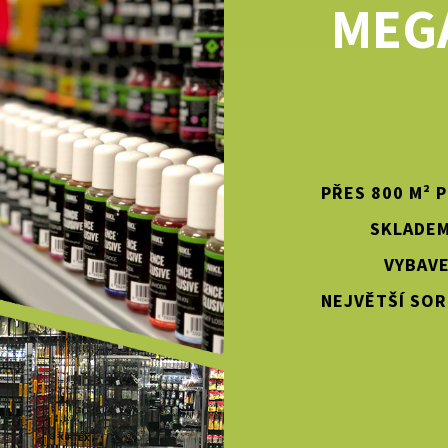
MEG
PŘES 800 M² 
SKLADEM
VYBAVE
NEJVĚTŠÍ SOR