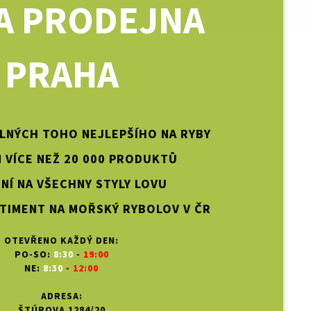
A PRODEJNA
PRAHA
PLNÝCH TOHO NEJLEPŠÍHO NA RYBY
 VÍCE NEŽ 20 000 PRODUKTŮ
NÍ NA VŠECHNY STYLY LOVU
TIMENT NA MOŘSKÝ RYBOLOV V ČR
OTEVŘENO KAŽDÝ DEN:
PO-SO:
8:30
-
19:00
NE:
8:30
-
12:00
ADRESA:
ŠTÚROVA 1284/20