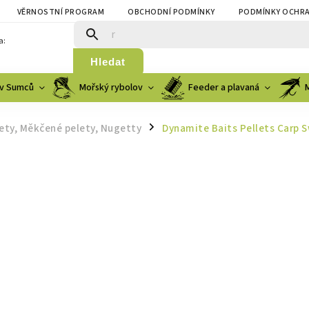
VĚRNOSTNÍ PROGRAM
OBCHODNÍ PODMÍNKY
PODMÍNKY OCHRA
a:
Hledat
v Sumců
Mořský rybolov
Feeder a plavaná
ety, Měkčené pelety, Nugetty
Dynamite Baits Pellets Carp 
/