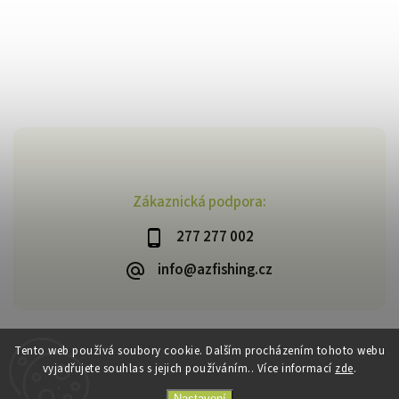
Zákaznická podpora:
277 277 002
info@azfishing.cz
Tento web používá soubory cookie. Dalším procházením tohoto webu
vyjadřujete souhlas s jejich používáním.. Více informací
zde
.
Copyright 2026
AzFishing.cz
. Všechna práva vyhrazena.
Vytvořil
Shoptet
| Design
Shoptak.cz
Nastavení