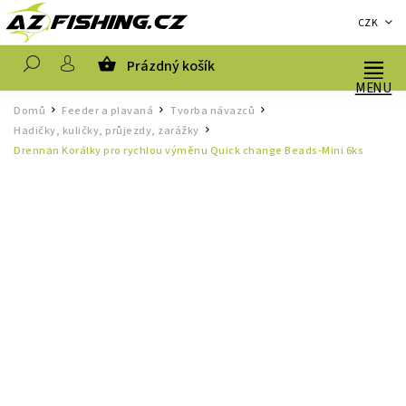
CZK
Prázdný košík
Hledat
Domů
Feeder a plavaná
Tvorba návazců
/
/
/
Hadičky, kuličky, průjezdy, zarážky
/
Drennan Korálky pro rychlou výměnu Quick change Beads-Mini 6ks