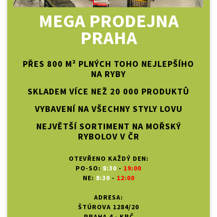
MEGA PRODEJNA
PRAHA
PŘES 800 M² PLNÝCH TOHO NEJLEPŠÍHO
NA RYBY
SKLADEM VÍCE NEŽ 20 000 PRODUKTŮ
VYBAVENÍ NA VŠECHNY STYLY LOVU
NEJVĚTŠÍ SORTIMENT NA MOŘSKÝ
RYBOLOV V ČR
OTEVŘENO KAŽDÝ DEN:
PO-SO:
8:30
-
19:00
NE:
8:30
-
12:00
ADRESA:
ŠTÚROVA 1284/20