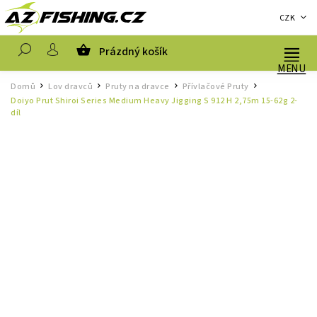
CZK
Prázdný košík
Hledat
Domů
Lov dravců
Pruty na dravce
Přívlačové Pruty
/
/
/
/
Doiyo Prut Shiroi Series Medium Heavy Jigging S 912 H 2,75m 15-62g 2-
díl