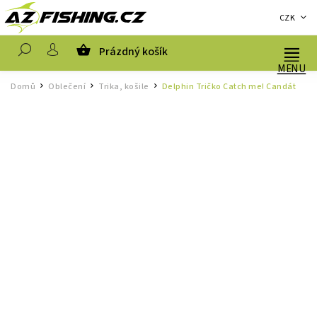
CZK
Prázdný košík
Hledat
Domů
Oblečení
Trika, košile
Delphin Tričko Catch me! Candát
/
/
/