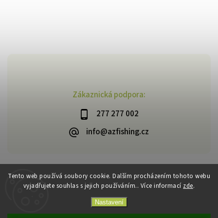
Zákaznická podpora:
277 277 002
info@azfishing.cz
Tento web používá soubory cookie. Dalším procházením tohoto webu
vyjadřujete souhlas s jejich používáním.. Více informací
zde
.
Copyright 2026
AzFishing.cz
. Všechna práva vyhrazena.
Vytvořil
Shoptet
| Design
Shoptak.cz
Nastavení