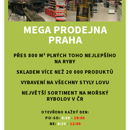
MEGA PRODEJNA
PRAHA
PŘES 800 M² PLNÝCH TOHO NEJLEPŠÍHO
NA RYBY
SKLADEM VÍCE NEŽ 20 000 PRODUKTŮ
VYBAVENÍ NA VŠECHNY STYLY LOVU
NEJVĚTŠÍ SORTIMENT NA MOŘSKÝ
RYBOLOV V ČR
OTEVŘENO KAŽDÝ DEN:
PO-SO:
8:30
-
19:00
NE:
8:30
-
12:00