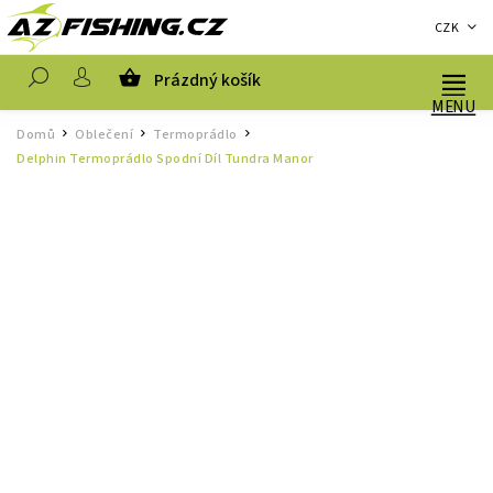
CZK
Prázdný košík
Hledat
Domů
Oblečení
Termoprádlo
/
/
/
Delphin Termoprádlo Spodní Díl Tundra Manor