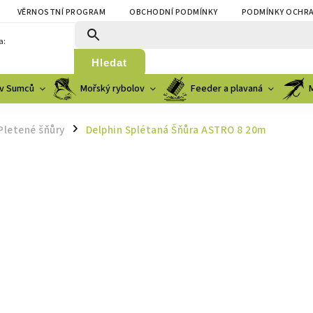
VĚRNOSTNÍ PROGRAM
OBCHODNÍ PODMÍNKY
PODMÍNKY OCHRA
a:
Hledat
v Sumců
Mořský rybolov
Feeder a plavaná
Pletené šňůry
Delphin Splétaná Šňůra ASTRO 8 20m
/