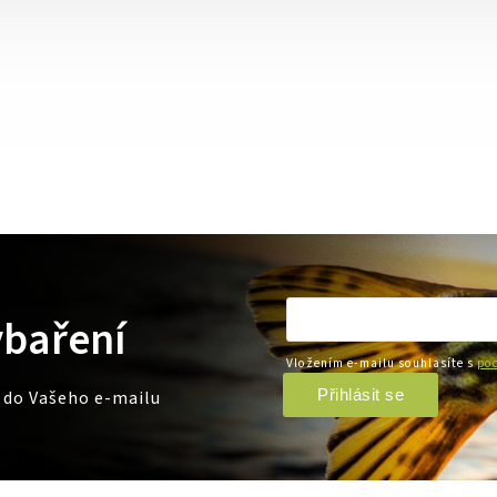
ybaření
Vložením e-mailu souhlasíte s
pod
Přihlásit se
e do Vašeho e-mailu