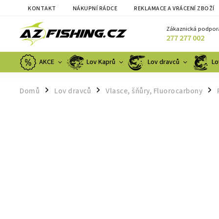
KONTAKT
NÁKUPNÍ RÁDCE
REKLAMACE A VRÁCENÍ ZBOŽÍ
Zákaznická podpor
277 277 002
AKCE
Lov Kaprů
Lov dravců
Lo
Domů
Lov dravců
Vlasce, šňůry, Fluorocarbony
/
/
/