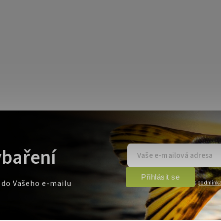
ybaření
Přihlásit se
e do Vašeho e-mailu
Vložením e-mailu souhlasíte s
podmínka