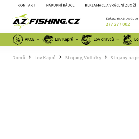
KONTAKT
NÁKUPNÍ RÁDCE
REKLAMACE A VRÁCENÍ ZBOŽÍ
Zákaznická podpor
277 277 002
AKCE
Lov Kaprů
Lov dravců
Lo
Domů
Lov Kaprů
Stojany, Vidličky
Stojany na p
/
/
/