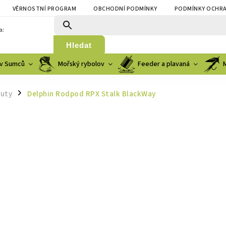
VĚRNOSTNÍ PROGRAM
OBCHODNÍ PODMÍNKY
PODMÍNKY OCHRA
a:
Hledat
v Sumců
Mořský rybolov
Feeder a plavaná
ruty
Delphin Rodpod RPX Stalk BlackWay
/