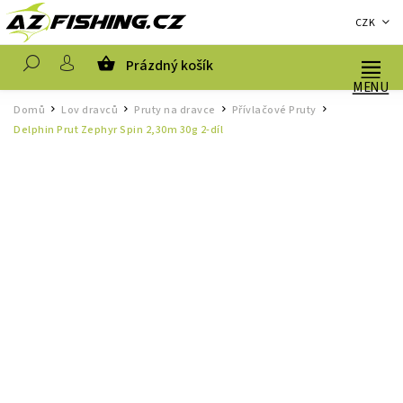
CZK
Prázdný košík
Hledat
Domů
Lov dravců
Pruty na dravce
Přívlačové Pruty
/
/
/
/
Delphin Prut Zephyr Spin 2,30m 30g 2-díl