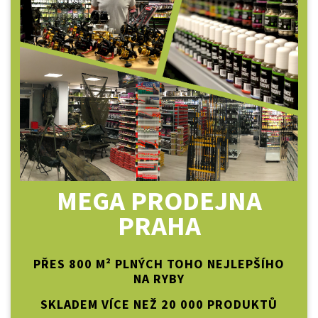
MEGA PRODEJNA
PRAHA
PŘES 800 M² PLNÝCH TOHO NEJLEPŠÍHO
NA RYBY
SKLADEM VÍCE NEŽ 20 000 PRODUKTŮ