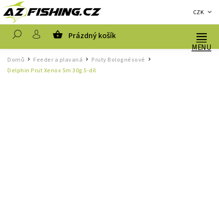
CZK
Prázdný košík
Hledat
Domů
Feeder a plavaná
Pruty Bolognésové
/
/
/
Delphin Prut Xenox 5m 30g 5-díl