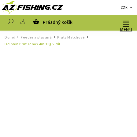
CZK
Prázdný košík
Hledat
Domů
Feeder a plavaná
Pruty Matchové
/
/
/
Delphin Prut Xenox 4m 30g 5-díl