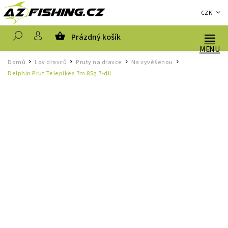
CZK
Prázdný košík
Hledat
Domů
Lov dravců
Pruty na dravce
Na vyvěšenou
/
/
/
/
Delphin Prut Telepikes 7m 85g 7-díl