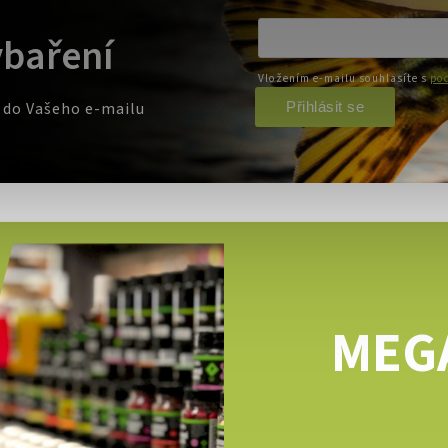
ybaření
Vložením e-mailu souhlasíte s
pod
Přihlásit se
e do Vašeho e-mailu
MEG