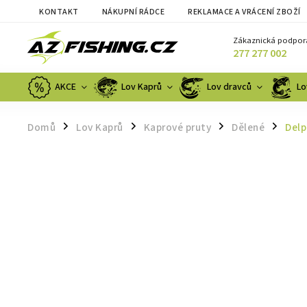
KONTAKT
NÁKUPNÍ RÁDCE
REKLAMACE A VRÁCENÍ ZBOŽÍ
Zákaznická podpor
277 277 002
AKCE
Lov Kaprů
Lov dravců
Lo
Domů
Lov Kaprů
Kaprové pruty
Dělené
Delp
/
/
/
/