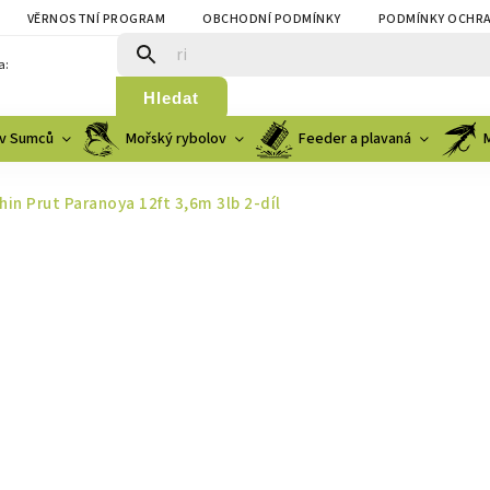
VĚRNOSTNÍ PROGRAM
OBCHODNÍ PODMÍNKY
PODMÍNKY OCHRA
a:
Hledat
v Sumců
Mořský rybolov
Feeder a plavaná
hin Prut Paranoya 12ft 3,6m 3lb 2-díl