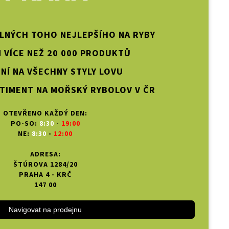
PLNÝCH TOHO NEJLEPŠÍHO NA RYBY
 VÍCE NEŽ 20 000 PRODUKTŮ
NÍ NA VŠECHNY STYLY LOVU
TIMENT NA MOŘSKÝ RYBOLOV V ČR
OTEVŘENO KAŽDÝ DEN:
PO-SO:
8:30
-
19:00
NE:
8:30
-
12:00
ADRESA:
ŠTÚROVA 1284/20
PRAHA 4 - KRČ
147 00
Navigovat na prodejnu