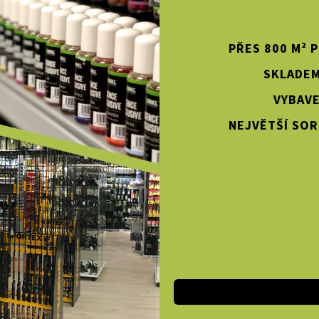
PŘES 800 M² 
SKLADEM
VYBAVE
NEJVĚTŠÍ SOR