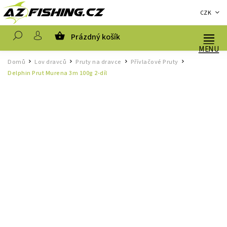
CZK
Prázdný košík
Hledat
Domů
Lov dravců
Pruty na dravce
Přívlačové Pruty
/
/
/
/
Delphin Prut Murena 3m 100g 2-díl