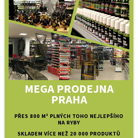
MEGA PRODEJNA
PRAHA
PŘES 800 M² PLNÝCH TOHO NEJLEPŠÍHO
NA RYBY
SKLADEM VÍCE NEŽ 20 000 PRODUKTŮ