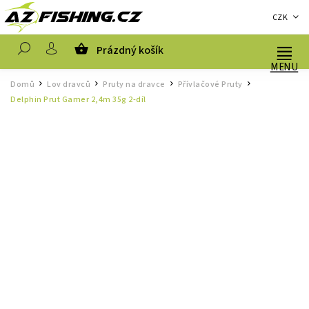
CZK
Prázdný košík
Hledat
Domů
Lov dravců
Pruty na dravce
Přívlačové Pruty
/
/
/
/
Delphin Prut Gamer 2,4m 35g 2-díl