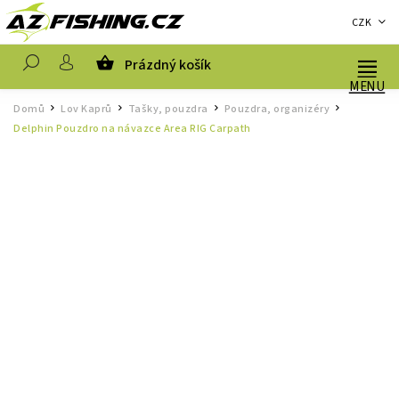
CZK
Prázdný košík
Hledat
Domů
Lov Kaprů
Tašky, pouzdra
Pouzdra, organizéry
/
/
/
/
Delphin Pouzdro na návazce Area RIG Carpath