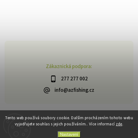
Zákaznická podpora:
277 277 002
info@azfishing.cz
Tento web používá soubory cookie. Dalším procházením tohoto webu
vyjadřujete souhlas s jejich používáním.. Více informací
zde
.
Copyright 2026
AzFishing.cz
. Všechna práva vyhrazena.
Vytvořil
Shoptet
| Design
Shoptak.cz
Nastavení