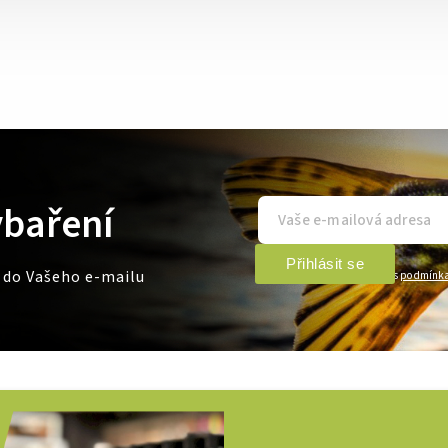
ybaření
Přihlásit se
e do Vašeho e-mailu
Vložením e-mailu souhlasíte s
podmínka