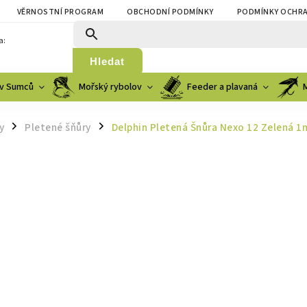
VĚRNOSTNÍ PROGRAM
OBCHODNÍ PODMÍNKY
PODMÍNKY OCHRA
a:
Hledat
v Sumců
Mořský rybolov
Feeder a plavaná
y
Pletené šňůry
Delphin Pletená Šnůra Nexo 12 Zelená 1
/
/