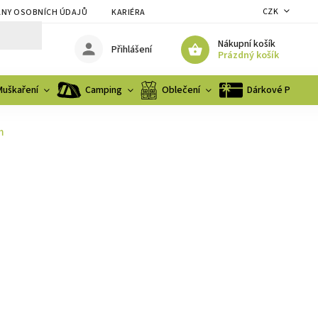
CZK
NY OSOBNÍCH ÚDAJŮ
KARIÉRA
Nákupní košík
Přihlášení
Prázdný košík
Muškaření
Camping
Oblečení
Dárkové Poukaz
m