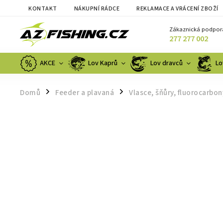
KONTAKT
NÁKUPNÍ RÁDCE
REKLAMACE A VRÁCENÍ ZBOŽÍ
Zákaznická podpor
277 277 002
AKCE
Lov Kaprů
Lov dravců
Lo
Domů
Feeder a plavaná
Vlasce, šňůry, fluorocarbon
/
/