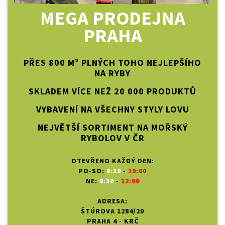
MEGA PRODEJNA
PRAHA
PŘES 800 M² PLNÝCH TOHO NEJLEPŠÍHO
NA RYBY
SKLADEM VÍCE NEŽ 20 000 PRODUKTŮ
VYBAVENÍ NA VŠECHNY STYLY LOVU
NEJVĚTŠÍ SORTIMENT NA MOŘSKÝ
RYBOLOV V ČR
OTEVŘENO KAŽDÝ DEN:
PO-SO:
8:30
-
19:00
NE:
8:30
-
12:00
ADRESA:
ŠTÚROVA 1284/20
PRAHA 4 - KRČ