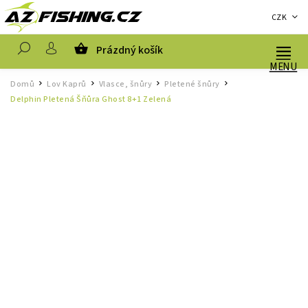
CZK
Prázdný košík
Hledat
Domů
Lov Kaprů
Vlasce, šnůry
Pletené šnůry
/
/
/
/
Delphin Pletená Šňůra Ghost 8+1 Zelená