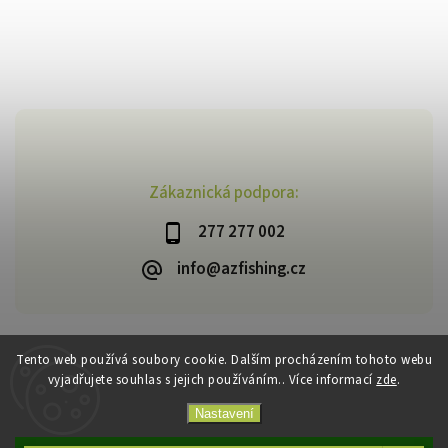
Zákaznická podpora:
277 277 002
info@azfishing.cz
Tento web používá soubory cookie. Dalším procházením tohoto webu
vyjadřujete souhlas s jejich používáním.. Více informací
zde
.
Copyright 2026
AzFishing.cz
. Všechna práva vyhrazena.
Vytvořil
Shoptet
| Design
Shoptak.cz
Nastavení