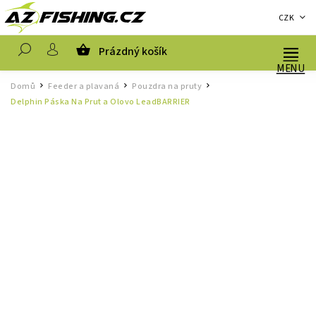
CZK
Prázdný košík
Hledat
Domů
Feeder a plavaná
Pouzdra na pruty
/
/
/
Delphin Páska Na Prut a Olovo LeadBARRIER