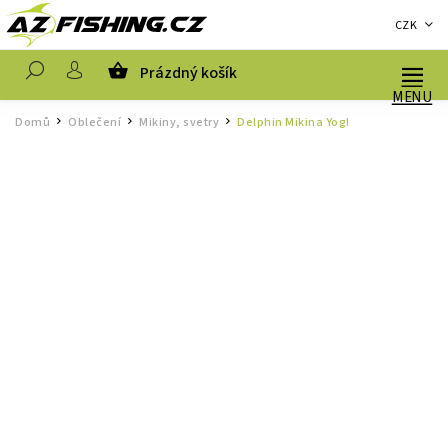
CZK
Prázdný košík
Hledat
Domů
Oblečení
Mikiny, svetry
Delphin Mikina Yog!
/
/
/