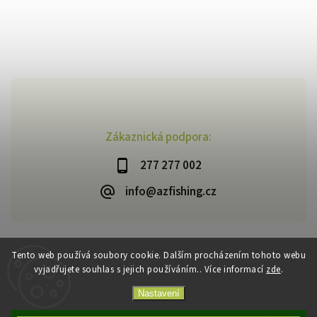
Zákaznická podpora:
277 277 002
info@azfishing.cz
Tento web používá soubory cookie. Dalším procházením tohoto webu
vyjadřujete souhlas s jejich používáním.. Více informací
zde
.
Copyright 2026
AzFishing.cz
. Všechna práva vyhrazena.
Vytvořil
Shoptet
| Design
Shoptak.cz
Nastavení