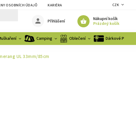
CZK
NY OSOBNÍCH ÚDAJŮ
KARIÉRA
Nákupní košík
Přihlášení
Prázdný košík
Muškaření
Camping
Oblečení
Dárkové Poukaz
oomerang UL 33mm/85cm