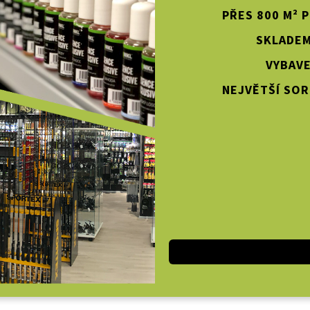
PŘES 800 M² 
SKLADEM
VYBAVE
NEJVĚTŠÍ SOR