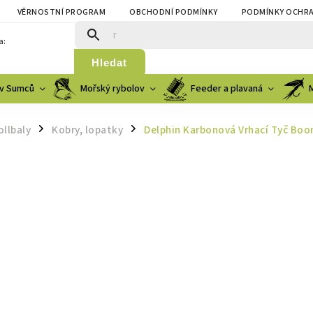
VĚRNOSTNÍ PROGRAM
OBCHODNÍ PODMÍNKY
PODMÍNKY OCHRA
a:
Hledat
v Sumců
Mořský rybolov
Feeder a plavaná
ollbaly
Kobry, lopatky
Delphin Karbonová Vrhací Tyč B
/
/