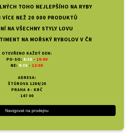
PLNÝCH TOHO NEJLEPŠÍHO NA RYBY
 VÍCE NEŽ 20 000 PRODUKTŮ
NÍ NA VŠECHNY STYLY LOVU
TIMENT NA MOŘSKÝ RYBOLOV V ČR
OTEVŘENO KAŽDÝ DEN:
PO-SO:
8:30
-
19:00
NE:
8:30
-
12:00
ADRESA:
ŠTÚROVA 1284/20
PRAHA 4 - KRČ
147 00
Navigovat na prodejnu