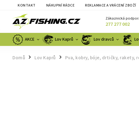
KONTAKT
NÁKUPNÍ RÁDCE
REKLAMACE A VRÁCENÍ ZBOŽÍ
Zákaznická podpor
277 277 002
AKCE
Lov Kaprů
Lov dravců
Lo
Domů
Lov Kaprů
Pva, kobry, bóje, drtičky, rakety, r
/
/