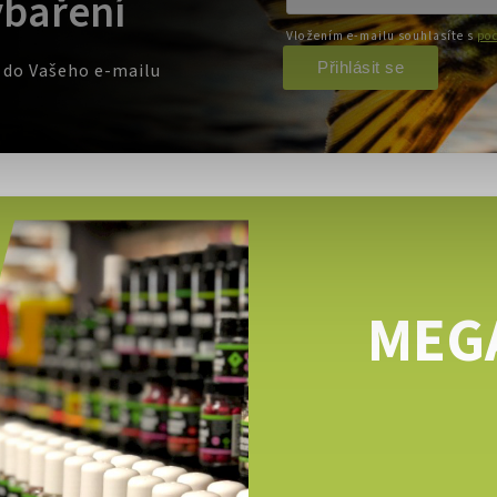
ybaření
Vložením e-mailu souhlasíte s
pod
Přihlásit se
e do Vašeho e-mailu
MEG