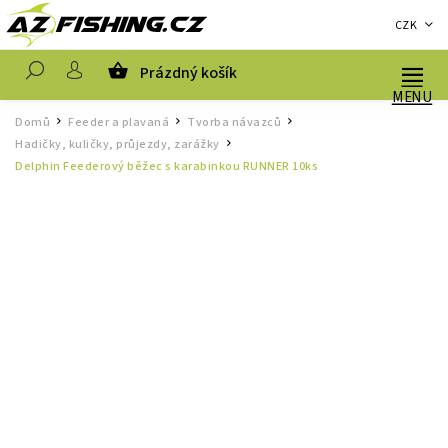
CZK
Prázdný košík
Hledat
Domů
Feeder a plavaná
Tvorba návazců
/
/
/
Hadičky, kuličky, průjezdy, zarážky
/
Delphin Feederový běžec s karabinkou RUNNER 10ks