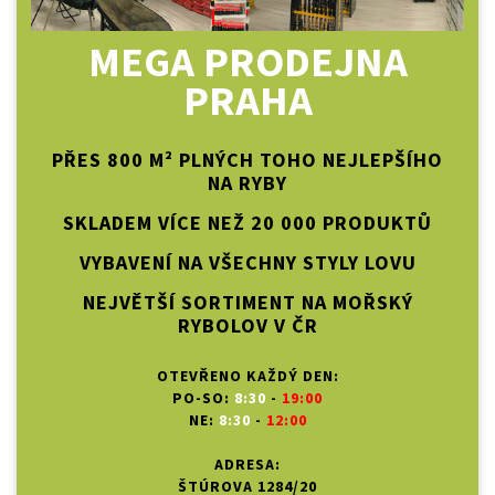
MEGA PRODEJNA
PRAHA
PŘES 800 M² PLNÝCH TOHO NEJLEPŠÍHO
NA RYBY
SKLADEM VÍCE NEŽ 20 000 PRODUKTŮ
VYBAVENÍ NA VŠECHNY STYLY LOVU
NEJVĚTŠÍ SORTIMENT NA MOŘSKÝ
RYBOLOV V ČR
OTEVŘENO KAŽDÝ DEN:
PO-SO:
8:30
-
19:00
NE:
8:30
-
12:00
ADRESA:
ŠTÚROVA 1284/20