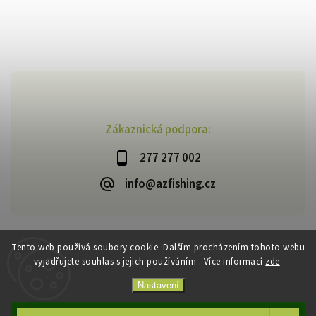
Zákaznická podpora:
277 277 002
info@azfishing.cz
Tento web používá soubory cookie. Dalším procházením tohoto webu
vyjadřujete souhlas s jejich používáním.. Více informací
zde
.
Copyright 2026
AzFishing.cz
. Všechna práva vyhrazena.
Vytvořil
Shoptet
| Design
Shoptak.cz
Nastavení