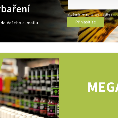
ybaření
Vložením e-mailu souhlasíte s
pod
Přihlásit se
e do Vašeho e-mailu
MEG