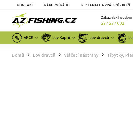
KONTAKT
NÁKUPNÍ RÁDCE
REKLAMACE A VRÁCENÍ ZBOŽÍ
Zákaznická podpor
277 277 002
AKCE
Lov Kaprů
Lov dravců
Lo
Domů
Lov dravců
Vláčecí nástrahy
Třpytky, Pla
/
/
/