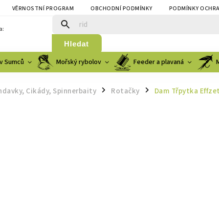
VĚRNOSTNÍ PROGRAM
OBCHODNÍ PODMÍNKY
PODMÍNKY OCHRA
a:
Hledat
v Sumců
Mořský rybolov
Feeder a plavaná
ndavky, Cikády, Spinnerbaity
Rotačky
Dam Třpytka Effze
/
/