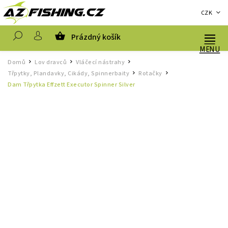
CZK
Prázdný košík
Hledat
Domů
Lov dravců
Vláčecí nástrahy
/
/
/
Třpytky, Plandavky, Cikády, Spinnerbaity
Rotačky
/
/
Dam Třpytka Effzett Executor Spinner Silver