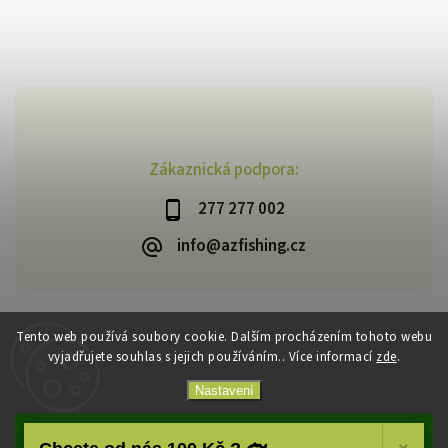
Zákaznická podpora:
277 277 002
info@azfishing.cz
Tento web používá soubory cookie. Dalším procházením tohoto webu
vyjadřujete souhlas s jejich používáním.. Více informací
zde
.
Copyright 2026
AzFishing.cz
. Všechna práva vyhrazena.
Vytvořil
Shoptet
| Design
Shoptak.cz
Nastavení
Souhlasím