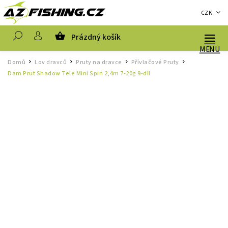
CZK
Prázdný košík
Hledat
Domů
Lov dravců
Pruty na dravce
Přívlačové Pruty
/
/
/
/
Dam Prut Shadow Tele Mini Spin 2,4m 7-20g 9-díl