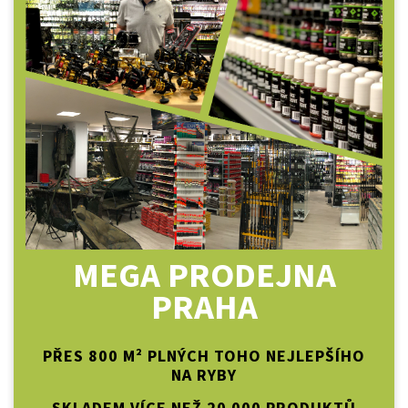
MEGA PRODEJNA
PRAHA
PŘES 800 M² PLNÝCH TOHO NEJLEPŠÍHO
NA RYBY