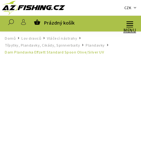
CZK
Prázdný košík
Hledat
Domů
Lov dravců
Vláčecí nástrahy
/
/
/
Třpytky, Plandavky, Cikády, Spinnerbaity
Plandavky
/
/
Dam Plandavka Effzett Standard Spoon Olive/Silver UV