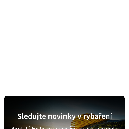
Sledujte novinky v rybaření
Každý týden ty nejzajímavější novinky a akce do