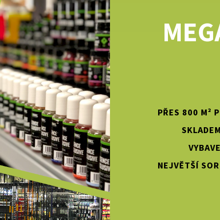
MEG
PŘES 800 M² 
SKLADEM
VYBAVE
NEJVĚTŠÍ SOR