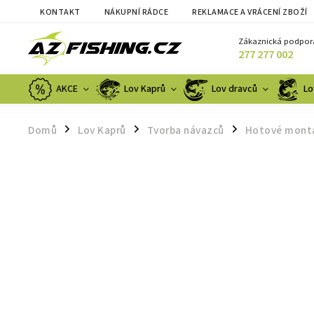
KONTAKT
NÁKUPNÍ RÁDCE
REKLAMACE A VRÁCENÍ ZBOŽÍ
Zákaznická podpor
277 277 002
AKCE
Lov Kaprů
Lov dravců
Lo
Domů
Lov Kaprů
Tvorba návazců
Hotové mont
/
/
/