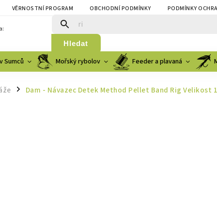
VĚRNOSTNÍ PROGRAM
OBCHODNÍ PODMÍNKY
PODMÍNKY OCHRA
a:
Hledat
v Sumců
Mořský rybolov
Feeder a plavaná
áže
Dam - Návazec Detek Method Pellet Band Rig Velikost 
/