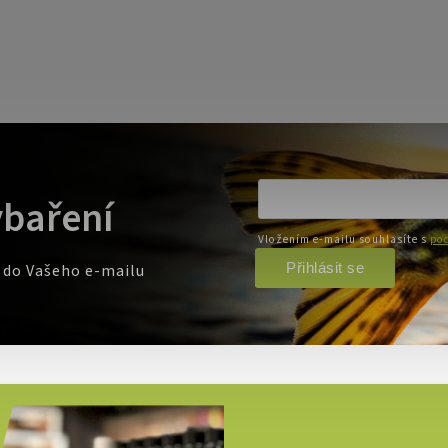
ybaření
Vložením e-mailu souhlasíte s
pod
Přihlásit se
e do Vašeho e-mailu