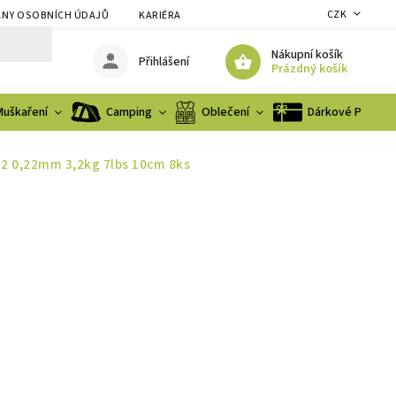
CZK
NY OSOBNÍCH ÚDAJŮ
KARIÉRA
Nákupní košík
Přihlášení
Prázdný košík
Muškaření
Camping
Oblečení
Dárkové Poukaz
12 0,22mm 3,2kg 7lbs 10cm 8ks