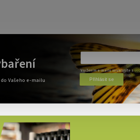
ybaření
Vložením e-mailu souhlasíte s
pod
Přihlásit se
e do Vašeho e-mailu