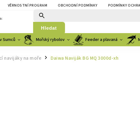
VĚRNOSTNÍ PROGRAM
OBCHODNÍ PODMÍNKY
PODMÍNKY OCHRA
a:
Hledat
v Sumců
Mořský rybolov
Feeder a plavaná
í navijáky na moře
Daiwa Naviják BG MQ 3000d-xh
/