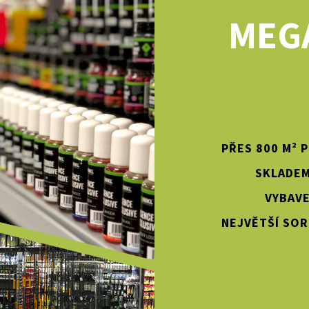
MEG
PŘES 800 M² 
SKLADEM
VYBAVE
NEJVĚTŠÍ SOR