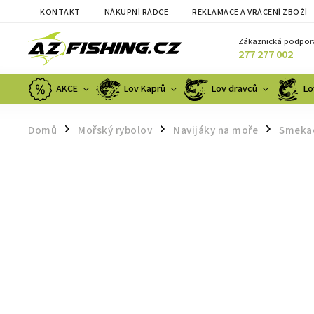
KONTAKT
NÁKUPNÍ RÁDCE
REKLAMACE A VRÁCENÍ ZBOŽÍ
Zákaznická podpor
277 277 002
AKCE
Lov Kaprů
Lov dravců
Lo
Domů
Mořský rybolov
Navijáky na moře
Smekac
/
/
/