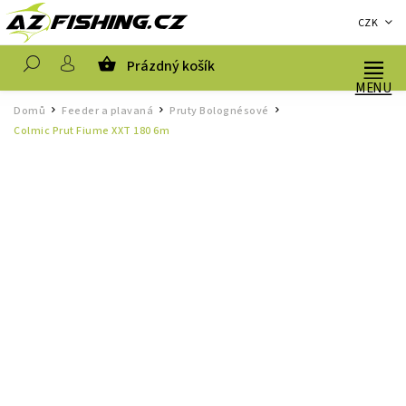
CZK
Prázdný košík
Hledat
Domů
Feeder a plavaná
Pruty Bolognésové
/
/
/
Colmic Prut Fiume XXT 180 6m