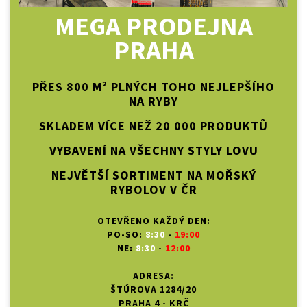
MEGA PRODEJNA
PRAHA
PŘES 800 M² PLNÝCH TOHO NEJLEPŠÍHO
NA RYBY
SKLADEM VÍCE NEŽ 20 000 PRODUKTŮ
VYBAVENÍ NA VŠECHNY STYLY LOVU
NEJVĚTŠÍ SORTIMENT NA MOŘSKÝ
RYBOLOV V ČR
OTEVŘENO KAŽDÝ DEN:
PO-SO:
8:30
-
19:00
NE:
8:30
-
12:00
ADRESA:
ŠTÚROVA 1284/20
PRAHA 4 - KRČ