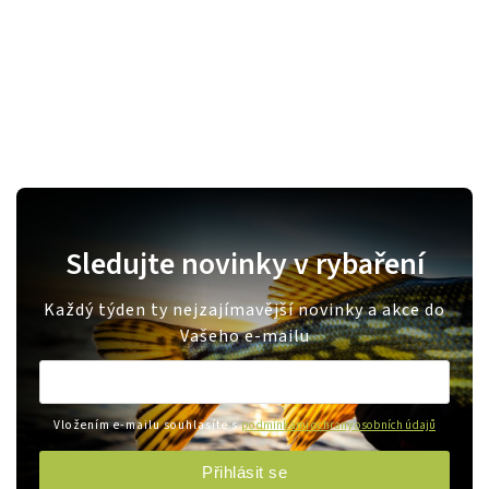
Sledujte novinky v rybaření
Každý týden ty nejzajímavější novinky a akce do
Vašeho e-mailu
Vložením e-mailu souhlasíte s
podmínkami ochrany osobních údajů
Přihlásit se