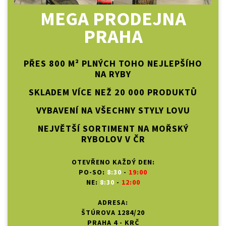
MEGA PRODEJNA
PRAHA
PŘES 800 M² PLNÝCH TOHO NEJLEPŠÍHO
NA RYBY
SKLADEM VÍCE NEŽ 20 000 PRODUKTŮ
VYBAVENÍ NA VŠECHNY STYLY LOVU
NEJVĚTŠÍ SORTIMENT NA MOŘSKÝ
RYBOLOV V ČR
OTEVŘENO KAŽDÝ DEN:
PO-SO:
8:30
-
19:00
NE:
8:30
-
12:00
ADRESA:
ŠTÚROVA 1284/20
PRAHA 4 - KRČ