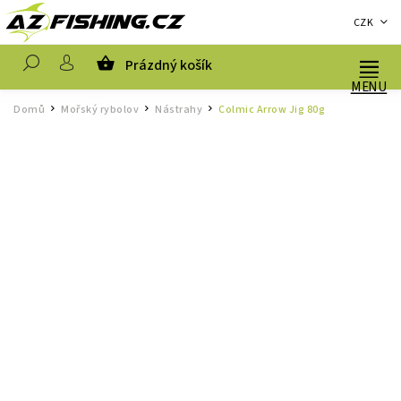
CZK
Prázdný košík
Hledat
Domů
Mořský rybolov
Nástrahy
Colmic Arrow Jig 80g
/
/
/