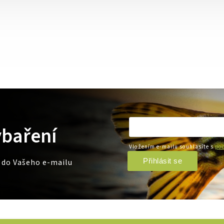
ybaření
Vložením e-mailu souhlasíte s
pod
Přihlásit se
e do Vašeho e-mailu