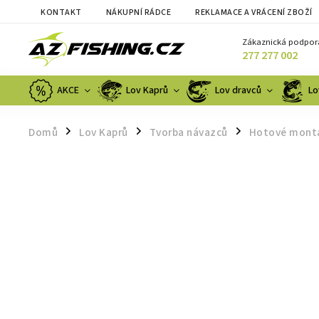
KONTAKT
NÁKUPNÍ RÁDCE
REKLAMACE A VRÁCENÍ ZBOŽÍ
Zákaznická podpor
277 277 002
AKCE
Lov Kaprů
Lov dravců
Lo
Domů
Lov Kaprů
Tvorba návazců
Hotové mont
/
/
/