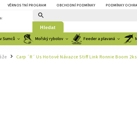
VĚRNOSTNÍ PROGRAM
OBCHODNÍ PODMÍNKY
PODMÍNKY OCHRA
a:
Hledat
v Sumců
Mořský rybolov
Feeder a plavaná
áže
Carp ´R´ Us Hotové Návazce Stiff Link Ronnie Boom 2ks
/