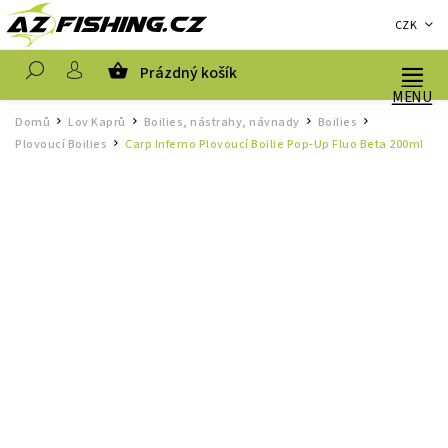
CZK
Prázdný košík
Hledat
Domů
Lov Kaprů
Boilies, nástrahy, návnady
Boilies
/
/
/
/
Plovoucí Boilies
Carp Inferno Plovoucí Boilie Pop-Up Fluo Beta 200ml
/