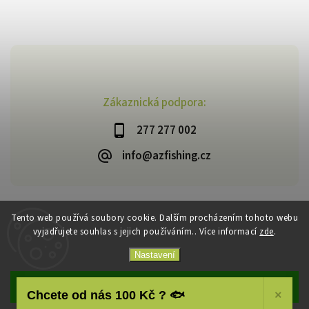
Zákaznická podpora:
277 277 002
info@azfishing.cz
Tento web používá soubory cookie. Dalším procházením tohoto webu
vyjadřujete souhlas s jejich používáním.. Více informací
zde
.
Copyright 2026
AzFishing.cz
. Všechna práva vyhrazena.
Vytvořil
Shoptet
| Design
Shoptak.cz
Nastavení
Souhlasím
Chcete od nás 100 Kč ? 🐟
×