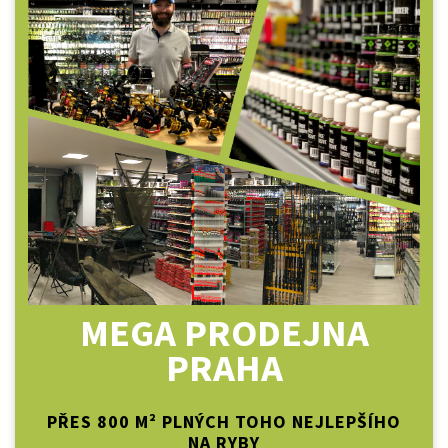
MEGA PRODEJNA
PRAHA
PŘES 800 M² PLNÝCH TOHO NEJLEPŠÍHO
NA RYBY