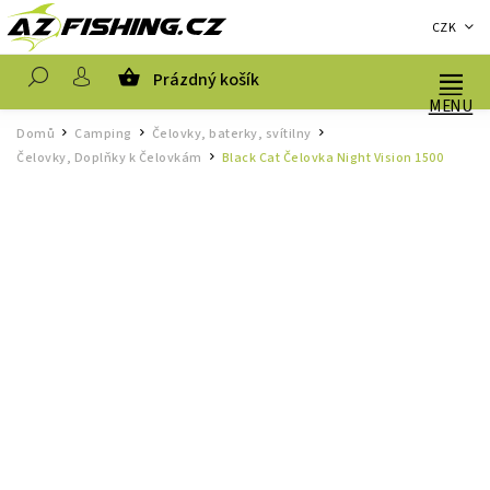
CZK
Prázdný košík
Hledat
Domů
Camping
Čelovky, baterky, svítilny
/
/
/
Čelovky, Doplňky k Čelovkám
Black Cat Čelovka Night Vision 1500
/