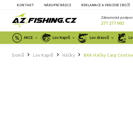
KONTAKT
NÁKUPNÍ RÁDCE
REKLAMACE A VRÁCENÍ ZBOŽÍ
Zákaznická podpor
277 277 002
AKCE
Lov Kaprů
Lov dravců
Lo
Domů
Lov Kaprů
Háčky
BKK Háčky Carp Contin
/
/
/