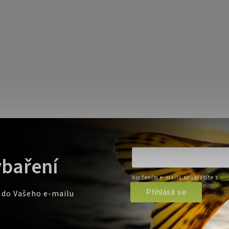
ybaření
Vložením e-mailu souhlasíte s
pod
Přihlásit se
e do Vašeho e-mailu