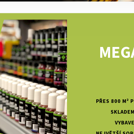
MEG
PŘES 800 M² 
SKLADEM
VYBAVE
NEJVĚTŠÍ SOR