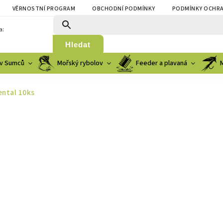
VĚRNOSTNÍ PROGRAM
OBCHODNÍ PODMÍNKY
PODMÍNKY OCHRA
a:
Hledat
v Sumců
Mořský rybolov
Feeder a plavaná
ental 10ks