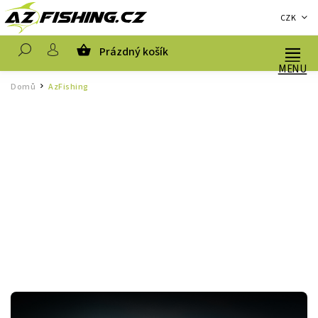
CZK
Prázdný košík
Hledat
Domů
AzFishing
/