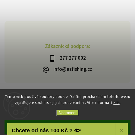
Zákaznická podpora:
277 277 002
info@azfishing.cz
Tento web používá soubory cookie. Dalším procházením tohoto webu
vyjadřujete souhlas s jejich používáním.. Více informací
zde
.
Copyright 2026
AzFishing.cz
. Všechna práva vyhrazena.
Vytvořil
Shoptet
| Design
Shoptak.cz
Nastavení
Souhlasím
Chcete od nás 100 Kč ? 🐟
×