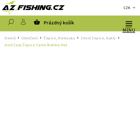
CZK
Prázdný košík
Hledat
Domů
Oblečení
Čepice, Klobouky
Zimní čepice, kukly
/
/
/
/
Avid Carp Čepice Camo Bobble Hat