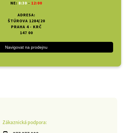
NE:
8:30
-
12:00
ADRESA:
ŠTÚROVA 1284/20
PRAHA 4 - KRČ
147 00
Navigovat na prodejnu
Zákaznická podpora: