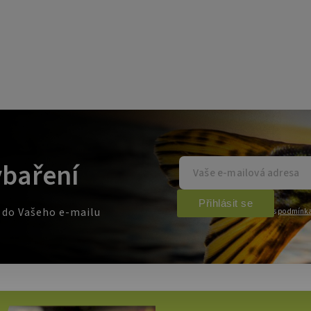
ybaření
Přihlásit se
e do Vašeho e-mailu
Vložením e-mailu souhlasíte s
podmínka