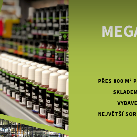
MEG
PŘES 800 M² 
SKLADEM
VYBAVE
NEJVĚTŠÍ SOR