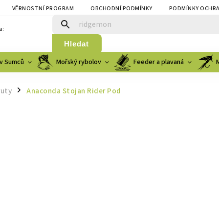
VĚRNOSTNÍ PROGRAM
OBCHODNÍ PODMÍNKY
PODMÍNKY OCHRA
a:
Hledat
v Sumců
Mořský rybolov
Feeder a plavaná
ruty
Anaconda Stojan Rider Pod
/