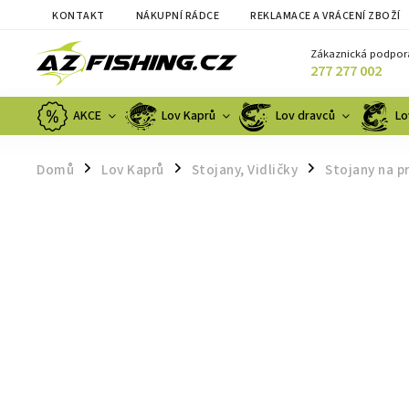
KONTAKT
NÁKUPNÍ RÁDCE
REKLAMACE A VRÁCENÍ ZBOŽÍ
Zákaznická podpor
277 277 002
AKCE
Lov Kaprů
Lov dravců
Lo
Domů
Lov Kaprů
Stojany, Vidličky
Stojany na p
/
/
/