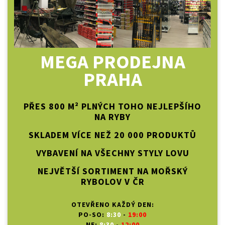
MEGA PRODEJNA
PRAHA
PŘES 800 M² PLNÝCH TOHO NEJLEPŠÍHO
NA RYBY
SKLADEM VÍCE NEŽ 20 000 PRODUKTŮ
VYBAVENÍ NA VŠECHNY STYLY LOVU
NEJVĚTŠÍ SORTIMENT NA MOŘSKÝ
RYBOLOV V ČR
OTEVŘENO KAŽDÝ DEN:
PO-SO:
8:30
-
19:00