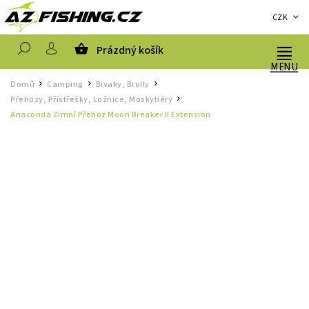
CZK
Prázdný košík
Hledat
Domů
Camping
Bivaky, Brolly
/
/
/
Přehozy, Přístřešky, Ložnice, Moskytiéry
/
Anaconda Zimní Přehoz Moon Breaker II Extension