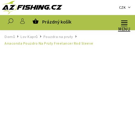
CZK
Prázdný košík
Hledat
Domů
Lov Kaprů
Pouzdra na pruty
/
/
/
Anaconda Pouzdro Na Pruty Freelancer Rod Sleeve