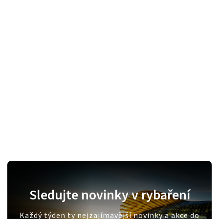
Sledujte novinky v rybaření
Každý týden ty nejzajímavější novinky a akce do