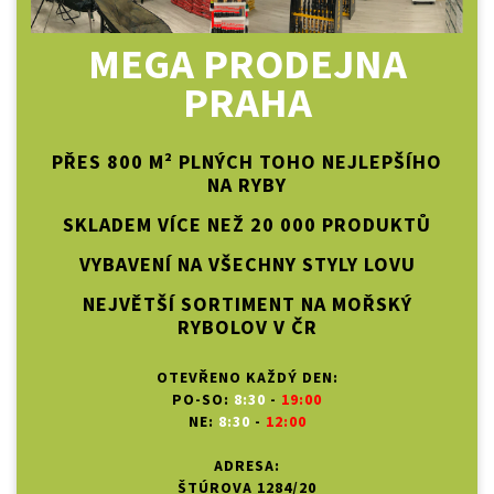
MEGA PRODEJNA
PRAHA
PŘES 800 M² PLNÝCH TOHO NEJLEPŠÍHO
NA RYBY
SKLADEM VÍCE NEŽ 20 000 PRODUKTŮ
VYBAVENÍ NA VŠECHNY STYLY LOVU
NEJVĚTŠÍ SORTIMENT NA MOŘSKÝ
RYBOLOV V ČR
OTEVŘENO KAŽDÝ DEN:
PO-SO:
8:30
-
19:00
NE:
8:30
-
12:00
ADRESA:
ŠTÚROVA 1284/20