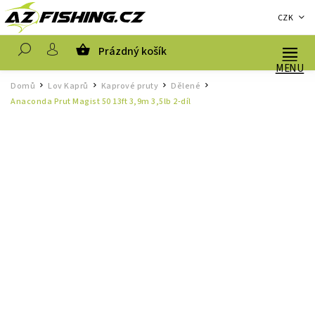
CZK
Prázdný košík
Hledat
Domů
Lov Kaprů
Kaprové pruty
Dělené
/
/
/
/
Anaconda Prut Magist 50 13ft 3,9m 3,5lb 2-díl