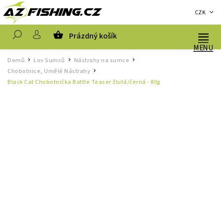
CZK
Prázdný košík
Hledat
Domů
Lov Sumců
Nástrahy na sumce
/
/
/
Chobotnice, Umělé Nástrahy
/
Black Cat Chobotnička Battle Teaser žlutá/černá - 80g