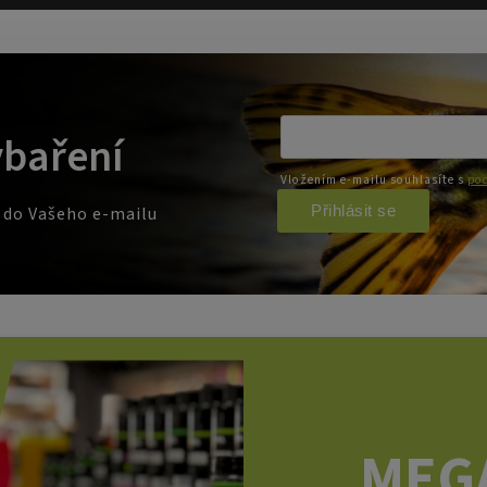
ybaření
Vložením e-mailu souhlasíte s
pod
Přihlásit se
e do Vašeho e-mailu
MEG