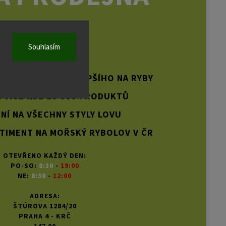
PRAHA
Souhlasím
PLNÝCH TOHO NEJLEPŠÍHO NA RYBY
 VÍCE NEŽ 20 000 PRODUKTŮ
NÍ NA VŠECHNY STYLY LOVU
TIMENT NA MOŘSKÝ RYBOLOV V ČR
OTEVŘENO KAŽDÝ DEN:
PO-SO:
8:30
-
19:00
NE:
8:30
-
12:00
ADRESA:
ŠTÚROVA 1284/20
PRAHA 4 - KRČ