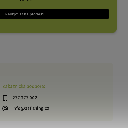
147 00
Navigovat na prodejnu
Zákaznická podpora:
277 277 002
info@azfishing.cz