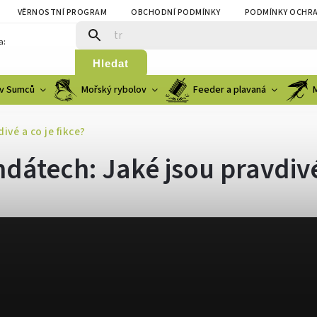
VĚRNOSTNÍ PROGRAM
OBCHODNÍ PODMÍNKY
PODMÍNKY OCHRA
a:
Hledat
v Sumců
Mořský rybolov
Feeder a plavaná
ivé a co je fikce?
dátech: Jaké jsou pravdivé 