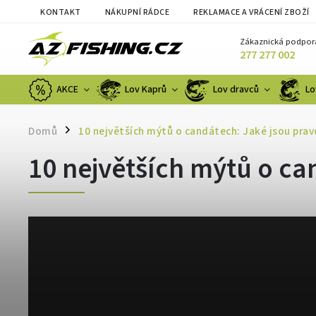
KONTAKT
NÁKUPNÍ RÁDCE
REKLAMACE A VRÁCENÍ ZBOŽÍ
Zákaznická podpor
277 277 002
AKCE
Lov Kaprů
Lov dravců
Lo
Domů
10 největších mýtů o candátech: Jaké jsou pravd
/
10 největších mýtů o can