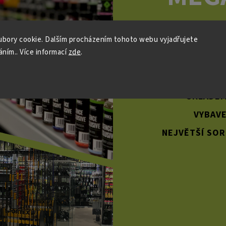
bory cookie. Dalším procházením tohoto webu vyjadřujete
áním.. Více informací
zde
.
PŘES 800 M² 
SKLADEM
VYBAVE
NEJVĚTŠÍ SOR