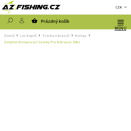
CZK
Prázdný košík
Hledat
Domů
Lov Kaprů
Tvorba návazců
Krimpy
/
/
/
/
Delphin Krimpovací Svorky Pro Návazce 20ks